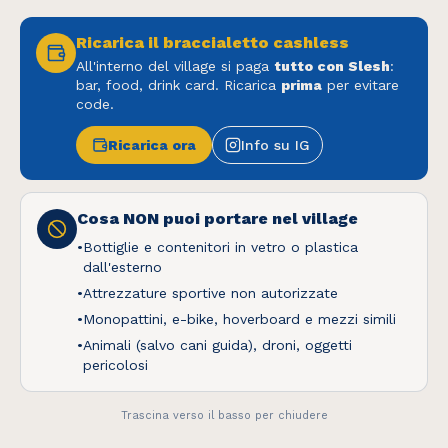
Oops! Pagina non trovata
Ricarica il braccialetto cashless
Torna alla Home
All'interno del village si paga
tutto con Slesh
:
bar, food, drink card. Ricarica
prima
per evitare
code.
Ricarica ora
Info su IG
Questo sito utilizza cookie tecnici e, previo tuo
Cosa NON puoi portare nel village
consenso, cookie di profilazione per migliorare
la tua esperienza. Puoi accettare tutti i cookie o
•
Bottiglie e contenitori in vetro o plastica
dall'esterno
personalizzare le tue preferenze.
•
Attrezzature sportive non autorizzate
•
Monopattini, e-bike, hoverboard e mezzi simili
Scopri di più e personalizza
•
Animali (salvo cani guida), droni, oggetti
Solo essenziali
pericolosi
Accetta tutti
Trascina verso il basso per chiudere