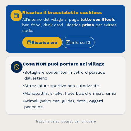
Oops! Pagina non trovata
Ricarica il braccialetto cashless
Torna alla Home
All'interno del village si paga
tutto con Slesh
:
bar, food, drink card. Ricarica
prima
per evitare
code.
Ricarica ora
Info su IG
Questo sito utilizza cookie tecnici e, previo tuo
Cosa NON puoi portare nel village
consenso, cookie di profilazione per migliorare
la tua esperienza. Puoi accettare tutti i cookie o
•
Bottiglie e contenitori in vetro o plastica
dall'esterno
personalizzare le tue preferenze.
•
Attrezzature sportive non autorizzate
•
Monopattini, e-bike, hoverboard e mezzi simili
Scopri di più e personalizza
•
Animali (salvo cani guida), droni, oggetti
Solo essenziali
pericolosi
Accetta tutti
Trascina verso il basso per chiudere