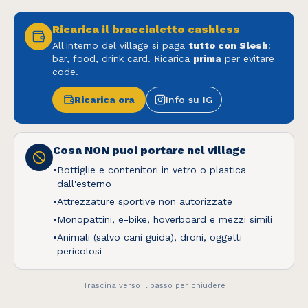
Oops! Pagina non trovata
Ricarica il braccialetto cashless
Torna alla Home
All'interno del village si paga
tutto con Slesh
:
bar, food, drink card. Ricarica
prima
per evitare
code.
Ricarica ora
Info su IG
Questo sito utilizza cookie tecnici e, previo tuo
Cosa NON puoi portare nel village
consenso, cookie di profilazione per migliorare
la tua esperienza. Puoi accettare tutti i cookie o
•
Bottiglie e contenitori in vetro o plastica
dall'esterno
personalizzare le tue preferenze.
•
Attrezzature sportive non autorizzate
•
Monopattini, e-bike, hoverboard e mezzi simili
Scopri di più e personalizza
•
Animali (salvo cani guida), droni, oggetti
Solo essenziali
pericolosi
Accetta tutti
Trascina verso il basso per chiudere