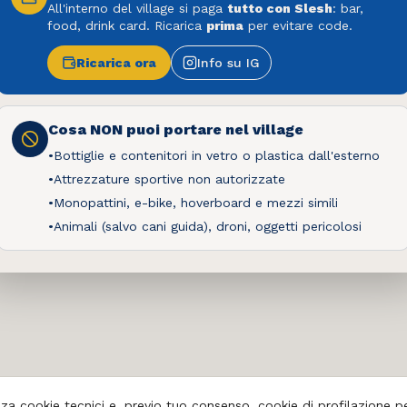
All'interno del village si paga
404
tutto con Slesh
: bar,
food, drink card. Ricarica
prima
per evitare code.
Oops! Pagina non trovata
Ricarica ora
Info su IG
Torna alla Home
Cosa NON puoi portare nel village
•
Bottiglie e contenitori in vetro o plastica dall'esterno
•
Attrezzature sportive non autorizzate
•
Monopattini, e-bike, hoverboard e mezzi simili
•
Animali (salvo cani guida), droni, oggetti pericolosi
zza cookie tecnici e, previo tuo consenso, cookie di profilazione pe