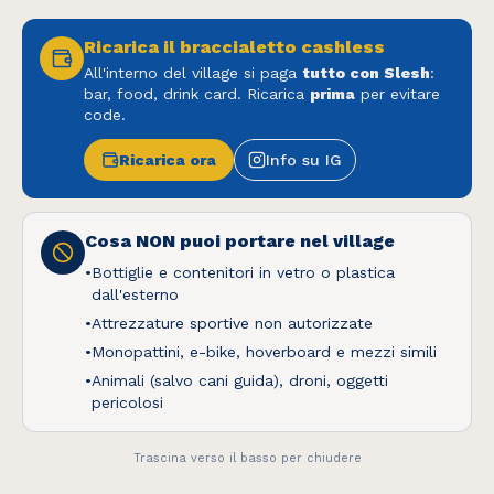
Oops! Pagina non trovata
Ricarica il braccialetto cashless
Torna alla Home
All'interno del village si paga
tutto con Slesh
:
bar, food, drink card. Ricarica
prima
per evitare
code.
Ricarica ora
Info su IG
Questo sito utilizza cookie tecnici e, previo tuo
Cosa NON puoi portare nel village
consenso, cookie di profilazione per migliorare
la tua esperienza. Puoi accettare tutti i cookie o
•
Bottiglie e contenitori in vetro o plastica
dall'esterno
personalizzare le tue preferenze.
•
Attrezzature sportive non autorizzate
•
Monopattini, e-bike, hoverboard e mezzi simili
Scopri di più e personalizza
•
Animali (salvo cani guida), droni, oggetti
Solo essenziali
pericolosi
Accetta tutti
Trascina verso il basso per chiudere